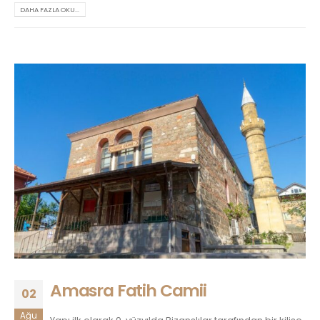
DAHA FAZLA OKU...
Amasra Fatih Camii
02
Ağu