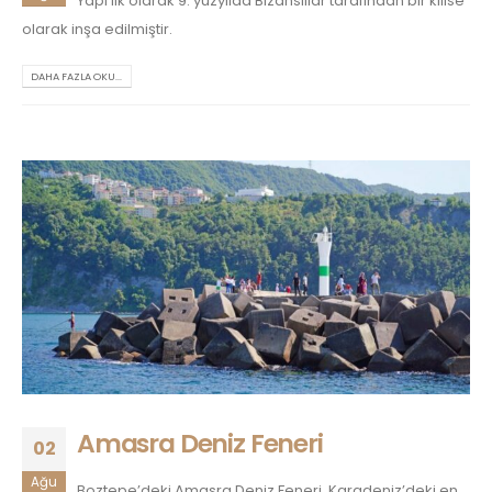
Yapı ilk olarak 9. yüzyılda Bizanslılar tarafından bir kilise
olarak inşa edilmiştir.
DAHA FAZLA OKU...
Amasra Deniz Feneri
02
Ağu
Boztepe’deki Amasra Deniz Feneri, Karadeniz’deki en