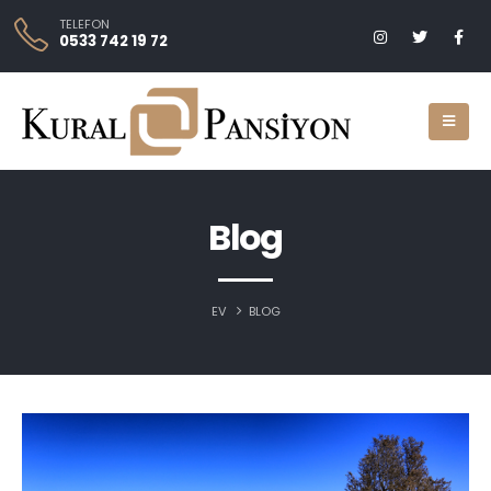
TELEFON
0533 742 19 72
Blog
EV
BLOG